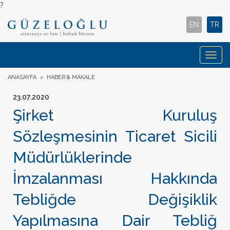
?
EN
TR
Togg
navig
ANASAYFA
>
HABER & MAKALE
23.07.2020
Şirket Kuruluş
Sözleşmesinin Ticaret Sicili
Müdürlüklerinde
İmzalanması Hakkında
Tebliğde Değişiklik
Yapılmasına Dair Tebliğ