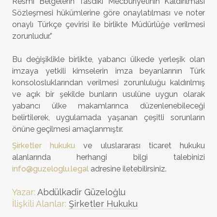
Resmi Belgelerin Tasdiki Mecburiyetinin Kaldırılması
Sözleşmesi hükümlerine göre onaylatılması ve noter
onaylı Türkçe çevirisi ile birlikte Müdürlüğe verilmesi
zorunludur.”
Bu değişiklikle birlikte, yabancı ülkede yerleşik olan
imzaya yetkili kimselerin imza beyanlarının Türk
konsolosluklarından verilmesi zorunluluğu kaldırılmış
ve açık bir şekilde bunların usulüne uygun olarak
yabancı ülke makamlarınca düzenlenebileceği
belirtilerek, uygulamada yaşanan çeşitli sorunların
önüne geçilmesi amaçlanmıştır.
Şirketler hukuku
ve uluslararası ticaret hukuku
alanlarında herhangi bilgi talebinizi
info@guzeloglu.legal
adresine iletebilirsiniz.
Yazar:
Abdülkadir Güzeloğlu
İlişkili Alanlar:
Şirketler Hukuku