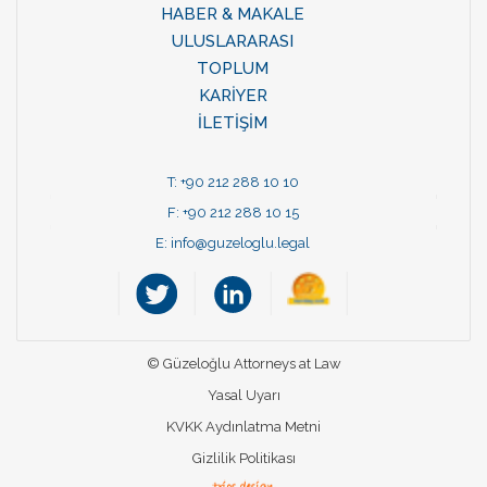
HABER & MAKALE
ULUSLARARASI
TOPLUM
KARİYER
İLETİŞİM
T: +90 212 288 10 10
F: +90 212 288 10 15
E:
info@guzeloglu.legal
© Güzeloğlu Attorneys at Law
Yasal Uyarı
KVKK Aydınlatma Metni
Gizlilik Politikası