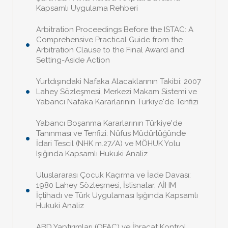
Kapsamlı Uygulama Rehberi
Arbitration Proceedings Before the ISTAC: A
Comprehensive Practical Guide from the
Arbitration Clause to the Final Award and
Setting-Aside Action
Yurtdışındaki Nafaka Alacaklarının Takibi: 2007
Lahey Sözleşmesi, Merkezi Makam Sistemi ve
Yabancı Nafaka Kararlarının Türkiye'de Tenfizi
Yabancı Boşanma Kararlarının Türkiye'de
Tanınması ve Tenfizi: Nüfus Müdürlüğünde
İdari Tescil (NHK m.27/A) ve MÖHUK Yolu
Işığında Kapsamlı Hukuki Analiz
Uluslararası Çocuk Kaçırma ve İade Davası:
1980 Lahey Sözleşmesi, İstisnalar, AİHM
İçtihadı ve Türk Uygulaması Işığında Kapsamlı
Hukuki Analiz
ABD Yaptırımları (OFAC) ve İhracat Kontrol