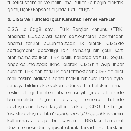
tüketici satımları ve belirli mal türleri (örneğin elektrik,
gemi, uçak) kapsam dışında tutulmuştur.
2. CISG ve Türk Borçlar Kanunu: Temel Farklar
CISG ile 6098 sayılı Türk Borçlar Kanunu (TBK)
arasında uluslararası satım sözleşmeleri bakımından
önemli farklar bulunmaktadır. İlk olarak, CISG'de
sözleşmenin geçerliliği için herhangi bir şekil şartı
aranmamakta iken, TBK belirli hallerde yazılılık koşulu
öngörebilmektedir. İkinci olarak, CISG'nin ayıp ihbar
süreleri TBK'dan farklılık göstermektedir; CISG'de alıcı,
malı teslim aldıktan sonra makul bir süre içinde ayıbı
satıcıya bildirmekle yükümlüdür ve her halükarda malı
teslim aldığı tarihten itibaren iki yıl içinde bildirimde
bulunmalıdır. Üçüncü olarak, temerrüt halinde
sözleşmenin feshi koşulları farklıdır; CISG, fesih için
"esaslı sözleşme ihlali" (
fundamental breach
) kavramını
kullanmakta olup, bu kavram TBK'daki temerrüt
düzenlemesinden yapısal olarak farklıdır. Bu farkların