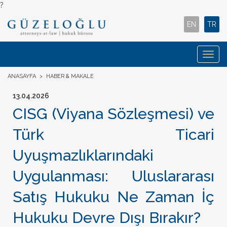
?
EN
TR
Togg
navig
ANASAYFA
>
HABER & MAKALE
13.04.2026
CISG (Viyana Sözleşmesi) ve
Türk Ticari
Uyuşmazlıklarındaki
Uygulanması: Uluslararası
Satış Hukuku Ne Zaman İç
Hukuku Devre Dışı Bırakır?