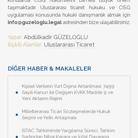
konularda CISG hükümlerini bilmesi büyük önem
taşımaktadır. Uluslararası ticaret hukuku ve CISG
uygulaması konusunda hukuki danışmanlık almak için
info@guzeloglu.legal
adresinden bize ulaşabilirsiniz.
Yazar:
Abdülkadir GÜZELOĞLU
İlişkili Alanlar:
Uluslararası Ticaret
DİĞER HABER & MAKALELER
Kişisel Verilerin Yurt Dışına Aktarılması: 7499
Sayılı Kanun ile Değişen KVKK Madde 9 ve
Yeni Aktarım Rejimi
Milletlerarası Ticari Sözleşmelerde Hukuk
Seçimi ve Yetki Anlaşması
ISTAC Tahkiminde Yargılama Süreci: Tahkim
Şartından Nihai Karara ve İptal Davasına