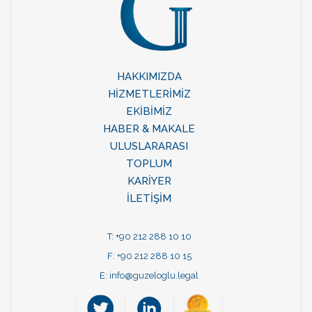
HAKKIMIZDA
HİZMETLERİMİZ
EKİBİMİZ
HABER & MAKALE
ULUSLARARASI
TOPLUM
KARİYER
İLETİŞİM
T: +90 212 288 10 10
F: +90 212 288 10 15
E:
info@guzeloglu.legal