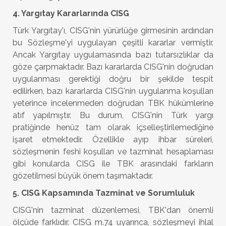
4. Yargıtay Kararlarında CISG
Türk Yargıtay'ı, CISG'nin yürürlüğe girmesinin ardından
bu Sözleşme'yi uygulayan çeşitli kararlar vermiştir.
Ancak Yargıtay uygulamasında bazı tutarsızlıklar da
göze çarpmaktadır. Bazı kararlarda CISG'nin doğrudan
uygulanması gerektiği doğru bir şekilde tespit
edilirken, bazı kararlarda CISG'nin uygulanma koşulları
yeterince incelenmeden doğrudan TBK hükümlerine
atıf yapılmıştır. Bu durum, CISG'nin Türk yargı
pratiğinde henüz tam olarak içselleştirilemediğine
işaret etmektedir. Özellikle ayıp ihbar süreleri,
sözleşmenin feshi koşulları ve tazminat hesaplaması
gibi konularda CISG ile TBK arasındaki farkların
gözetilmesi büyük önem taşımaktadır.
5. CISG Kapsamında Tazminat ve Sorumluluk
CISG'nin tazminat düzenlemesi, TBK'dan önemli
ölçüde farklıdır. CISG m.74 uyarınca, sözleşmeyi ihlal