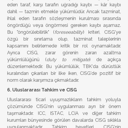
eden taraf, karşı tarafın uğradığı kaybı — kâr kaybı
dahil — tazmin etmekle yükümlüdür. Ancak tazminat,
ihlal eden tarafın sözleşmenin kurulması sırasında
öngördüğü veya öngörmesi gereken kaybı aşamaz.
Bu "öngörülebilirlik" (
foreseeability
) kriteri, CISG'ye
özgü bir sınırlama olup, tazminat taleplerinin
kapsamını belirlemede kritik bir rol oynamaktadır.
Ayrıca CISG, zarar görenin zararı azaltma
yükümlülüğünü (
duty to mitigate
) de açıkça
düzenlemektedir. Bu yükümlülük, TBK'da dürüstlük
kuralından çıkarılan bir ilke iken, CISG'de pozitif bir
norm olarak karşımıza çıkmaktadır.
6. Uluslararası Tahkim ve CISG
Uluslararası ticari uyuşmazlıkların tahkim yoluyla
çözümünde CISG'nin uygulanması ayrı bir önem
taşımaktadır. ICC, ISTAC, LCIA ve diğer tahkim
kurumları bünyesinde görülen davalarda CISG sıklıkla
uygulanmaktadır. Tahkim heyetleri, CISG'nin