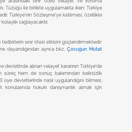
iye arasındaki sınır ötesi velayet ve koruma
is Tüzüğü ile birlikte uygulamakta iken; Türkiye
r. Türkiye'nin Sözleşme'ye katılması, özellikle
olaylık sağlayacaktır.
dbirlerin sınır ötesi etkisini güçlendirmektedir;
ne dayandığından ayrıca bkz.
Çocuğun Mutat
 devletinde alınan velayet kararının Türkiye'de
süreç hem de sonuç bakımından belirsizlik
 üye devletlerinde nasıl uygulandığını bilmesi,
yet konularında hukuki danışmanlık almak için