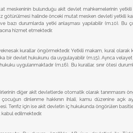
t meskeninin bulunduğu akit devlet mahkemelerinin yetkili 
aksız götürülmesi halinde önceki mutat mesken devleti yetkili
); ve bazı durumlarda yetki anlaşması yapılabilir (m.10). Bu
macına hizmet etmektedir.
sak kurallar öngörmektedir. Yetkili makam, kural olarak ken
a bir devlet hukukunu da uygulayabilir (m.15). Ayrıca velayet
uku uygulanmaktadır (m.16). Bu kurallar, sınır ötesi duruml
rlerinin diğer akit devletlerde otomatik olarak tanınmasını ö
lık, çocuğun dinlenme hakkının ihlali, kamu düzenine açık ayk
i. Tenfiz için ise akit devletin iç hukukunda öngörülen basitl
 kabul edilmektedir.