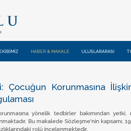
EKİBİMİZ
HABER & MAKALE
ULUSLARARASI
T
 Çocuğun Korunmasına İlişkin 
gulaması
unmasına yönelik tedbirler bakımından yetki, 
sunmaktadır. Bu makalede Sözleşme'nin kapsamı, 198
zlıklarındaki rolü incelenmektedir.