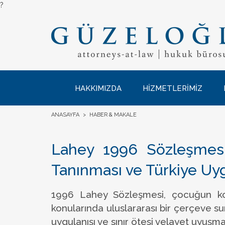
?
HAKKIMIZDA
HİZMETLERİMİZ
ANASAYFA
>
HABER & MAKALE
Lahey 1996 Sözleşmesi:
Tanınması ve Türkiye Uy
1996 Lahey Sözleşmesi, çocuğun kor
konularında uluslararası bir çerçeve 
uygulanışı ve sınır ötesi velayet uyuşma