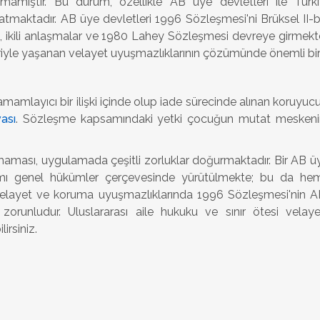
amıştır. Bu durum, özellikle AB üye devletleri ile Türk
tmaktadır. AB üye devletleri 1996 Sözleşmesi'ni Brüksel II-b
 ikili anlaşmalar ve 1980 Lahey Sözleşmesi devreye girmektedi
iyle yaşanan velayet uyuşmazlıklarının çözümünde önemli bir k
layıcı bir ilişki içinde olup iade sürecinde alınan koruyucu te
ası
. Sözleşme kapsamındaki yetki çocuğun mutat meskeni
aması, uygulamada çeşitli zorluklar doğurmaktadır. Bir AB üye
ı genel hükümler çerçevesinde yürütülmekte; bu da hem 
i velayet ve koruma uyuşmazlıklarında 1996 Sözleşmesi'nin AB
an zorunludur. Uluslararası aile hukuku ve sınır ötesi vela
irsiniz.