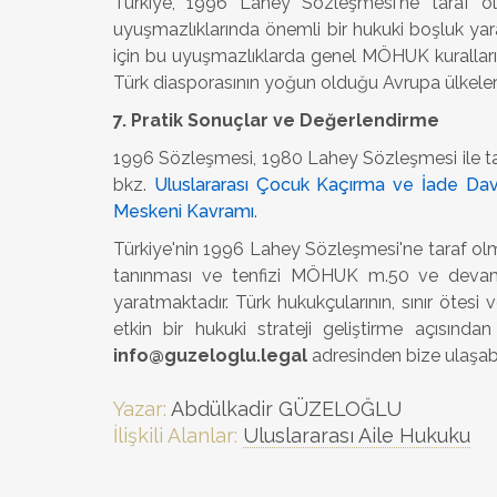
Türkiye, 1996 Lahey Sözleşmesi'ne taraf olm
uyuşmazlıklarında önemli bir hukuki boşluk yara
için bu uyuşmazlıklarda genel MÖHUK kuralları,
Türk diasporasının yoğun olduğu Avrupa ülkeler
7. Pratik Sonuçlar ve Değerlendirme
1996 Sözleşmesi, 1980 Lahey Sözleşmesi ile tamam
bkz.
Uluslararası Çocuk Kaçırma ve İade Dav
Meskeni Kavramı
.
Türkiye'nin 1996 Lahey Sözleşmesi'ne taraf olm
tanınması ve tenfizi MÖHUK m.50 ve devam
yaratmaktadır. Türk hukukçularının, sınır ötes
etkin bir hukuki strateji geliştirme açısınd
info@guzeloglu.legal
adresinden bize ulaşabil
Yazar:
Abdülkadir GÜZELOĞLU
İlişkili Alanlar:
Uluslararası Aile Hukuku