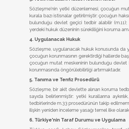
Sözleşme'nin yetki düzenlemesi, çocuğun muta
kurala bazı istisnalar getirilmiştir: çocuğun h
bulunduğu devlet geçici tedbir alabilir (m.11
yerdeki hukuk düzeninin sürekliliğini koruma a
4. Uygulanacak Hukuk
Sözleşme, uygulanacak hukuk konusunda da yekne
çocuğun korunmasının gerektirdiği hallerde başk
çocuğun mutat meskeninin bulunduğu devlet huk
korunmasında öngörülebilirliği artırmaktadır.
5. Tanıma ve Tenfiz Prosedürü
Sözleşme, bir akit devlette alınan koruma tedbi
sayıda belirlenmiştir: yetki kurallarına aykırı
tedbirlerinde m.33 prosedürünün takip edilmemes
ilişkin yeniden inceleme yasağı temel ilke olarak
6. Türkiye'nin Taraf Durumu ve Uygulama