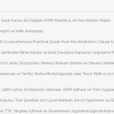
499 Sayılı Kanun ile Değişen KVKK Madde 9 ve Yeni Aktarım Rejimi
Seçimi ve Yetki Anlaşması
 A Comprehensive Practical Guide from the Arbitration Clause t
m Şartından Nihai Karara ve İptal Davasına Kapsamlı Uygulama 
 2007 Lahey Sözleşmesi, Merkezi Makam Sistemi ve Yabancı Nafaka 
anınması ve Tenfizi: Nüfus Müdürlüğünde İdari Tescil (NHK m.27
 1980 Lahey Sözleşmesi, İstisnalar, AİHM İçtihadı ve Türk Uygul
ukuku: Türk Şirketleri İçin Uyum Rehberi, İkincil Yaptırımlar ve 
i: TTK, Yargıtay İçtihadı ve Uluslararası Uygulama Işığında Kaps