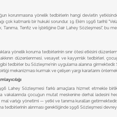
uğun korunmasına yönelik tedbirlerin hangi devletin yetkisi
cağı çok katmanlı bir hukuki sorundur. 19 Ekim 1996 tarihli "
Tanıma, Tenfiz ve İşbirliğine Dair Lahey Sözleşmesi", bu me
lara yönelik koruma tedbirlerinin sınır ötesi etkisini düzenle
ma hakkının düzenlenmesi, vesayet ve kayyımlık tedbirleri, 
i gibi tedbirler bu Sözleşme'nin uygulama alanına girmektedir.
şbirliği mekanizması kurmak ve çelişen yargı kararlarını önlemekt
mlayıcılığı
 Lahey Sözleşmesi farklı amaçlara hizmet etmekle birlikt
ma vakalarında çocuğun mutat meskenine derhal iadesini he
ri, mal varlığı yönetimi — yetki ve tanıma kuralları getirmekted
a tedbirlerinin alınması gerektiğinde 1996 Sözleşmesi devrey