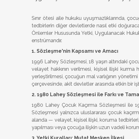
Sınır ötesi aile hukuku uyuşmazlıklarında, çoc
tedbirlerin diğer devletlerde nasıl etki doğura
Önlemler Hususunda Yetki, Uygulanacak Hukuk, 
enstrümandır.
1. Sözleşme'nin Kapsamı ve Amacı
1996 Lahey Sözleşmesi, 18 yaşın altındaki çocuk
velayet hakkının verilmesi, kişisel ilişki kur
yerleştirilmesi, çocuğun mal varlığının yönetim
çerçevesinde, akit devletler arasında etkin bir i
2. 1980 Lahey Sözleşmesi ile Farkı ve Tama
1980 Lahey Çocuk Kaçırma Sözleşmesi ile 1996
Sözleşmesi yalnızca uluslararası çocuk kaçır
alanda — velayet, kişisel ilişki, koruma tedbirle
yapılması veya çocuğa ilişkin uzun vadeli korum
3. Yetki Kuralları: Mutat Mesken İlkesi