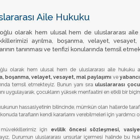
slararası Aile Hukuku
oğlu olarak hem ulusal hem de uluslararası aile
killerimizi ayrılma, boşanma, velayet, vesaye
arının tanınması ve tenfizi konularında temsil etmek
ğlu olarak hem ulusal hem de uluslararası aile hukuku al
a, boşanma, velayet, vesayet, mal paylaşımı
ve
yabancı 
rında temsil etmekteyiz. Bunun yanı sıra
uluslararası çoc
rını uygulayarak, çocukların yüksek menfaatini en etkili bir b
kukunun hassasiyetinin bilincinde, mümkün olan hallerde tara
konuda tarafların kendi kararlarını verebilmeleri için yardımcı 
 müvekkillerimiz için
evlilik öncesi sözleşmesi, vasi
yız. Durumun uluslararası unsurlar içermesi halinde bu huk