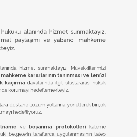
 hukuku alanında hizmet sunmaktayız.
t, mal paylaşımı ve yabancı mahkeme
teyiz.
anında hizmet sunmaktayız. Müvekkillerimizi
mahkeme kararlarının tanınması ve tenfizi
uk kaçırma
davalarında ilgili uluslararası hukuk
içimde korumayı hedeflemekteyiz.
flara dostane çözüm yollarına yönelterek birçok
olmayı hedefliyoruz.
yetname
ve
boşanma protokolleri
kaleme
uki belgelerin taraflarca uygulanmasının talep