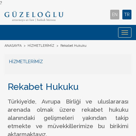
?
EN
TR
Togg
navig
ANASAYFA
>
HİZMETLERİMİZ
>
Rekabet Hukuku
HİZMETLERİMİZ
Rekabet Hukuku
Türkiye’de, Avrupa Birliği ve uluslararası
arenada olmak üzere rekabet hukuku
alanındaki gelişmeleri yakından takip
etmekte ve müvekkillerimize bu birikimi
aktarmaktayız.