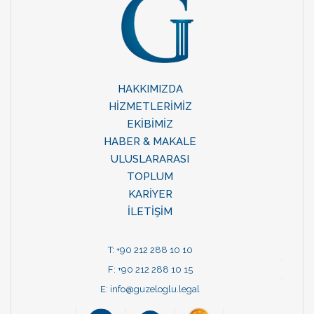
HAKKIMIZDA
HİZMETLERİMİZ
EKİBİMİZ
HABER & MAKALE
ULUSLARARASI
TOPLUM
KARİYER
İLETİŞİM
T: +90 212 288 10 10
F: +90 212 288 10 15
E:
info@guzeloglu.legal