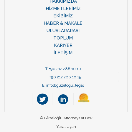
HAKKIMIZDA
HİZMETLERİMİZ
EKİBİMİZ
HABER & MAKALE
ULUSLARARASI
TOPLUM
KARİYER
İLETİŞİM
T: +90 212 288 10 10
F: +90 212 288 10 15
E:
info@guzeloglu.legal
© Güzeloğlu Attorneys at Law
Yasal Uyarı